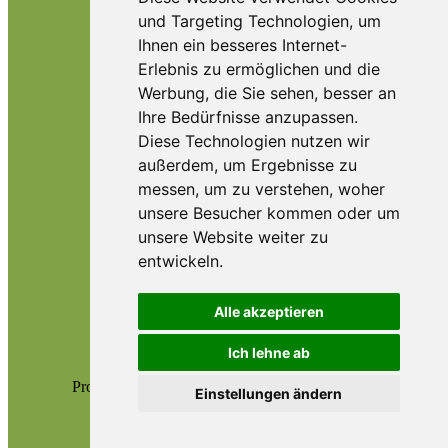
und Targeting Technologien, um
Ihnen ein besseres Internet-
Erlebnis zu ermöglichen und die
Werbung, die Sie sehen, besser an
Ihre Bedürfnisse anzupassen.
Diese Technologien nutzen wir
außerdem, um Ergebnisse zu
messen, um zu verstehen, woher
unsere Besucher kommen oder um
unsere Website weiter zu
entwickeln.
© Stupid Lovers 2023
Alle akzeptieren
Spontanes Theater der Extraklasse
Impressum
|
Datenschutz
Ich lehne ab
Programmierung & Design -
Die Netzkombuese
Einstellungen ändern